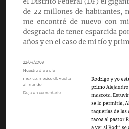
el Distrito Federal (
DF
) el giga
de 22 millones de habitantes, n
me encontré de nuevo con mi 
desgracia de tener esparcida po
años y en el caso de mi tío y pri
Publicado
22/04/2009
el
Categorías
Nuestro día a día
Etiquetas
mexico
,
mexico df
,
Vuelta
Rodrigo y yo es
al mundo
primo Alejandro
en
Deja un comentario
mascota. Estuvi
DF,
se lo permitía, 
Distrito
Federal,
taquerías
de las 
Dominio
tacos al pastor
R
Familiar,
a ver si
Rodri
se 
Destino