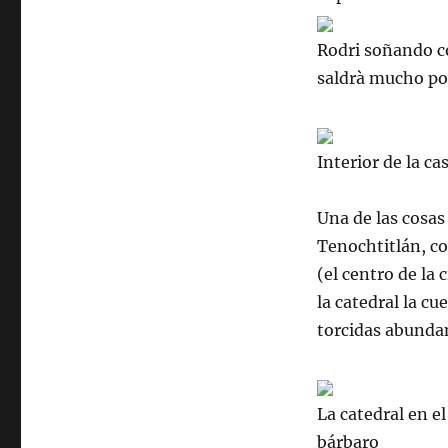
Rodri soñando co
saldrà mucho po
Interior de la c
Una de las cosas
Tenochtitlán
, c
(el centro de la
la catedral la c
torcidas abunda
La catedral en e
bárbaro