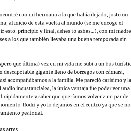
ncontré
con mi hermana a la que había dejado, justo un
na, al inicio de esta vuelta al mundo (se me encoge el
ir esto, principio y final,
ashes
to
ashes
…), con mi madre
eses a los que también llevaba una buena temporada sin
spero que última) vez en mi vida me subí a un bus turísti
un
descapotable
gigante lleno de borregos con cámara,
 así acompañábamos a la familia. Me pareció
carísimo
y l
l audio insustanciales, la única ventaja fue poder ver una
ad rápidamente y saber que queríamos volver a un par de
 momento.
Rodri
y yo lo dejamos en el centro ya que se no
camiento peatonal.
las artes