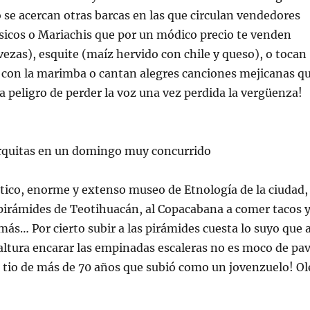
 se acercan otras barcas en las que circulan vendedores
sicos o
Mariachis
que por un módico precio te venden
vezas),
esquite
(maíz hervido con chile y queso), o tocan
con la marimba o cantan alegres canciones mejicanas q
 peligro de perder la voz una vez perdida la vergüenza!
arquitas en un domingo muy concurrido
tico, enorme y extenso museo de Etnología de la ciudad,
pirámides de
Teotihuacán
, al
Copacabana
a comer tacos 
más… Por cierto subir a las pirámides cuesta lo suyo que 
altura encarar las empinadas escaleras no es moco de pa
 tio de más de 70 años que subió como un jovenzuelo! Ol