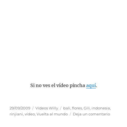
Si no ves el vídeo pincha
aquí
.
Publicado
Categorías
Etiquetas
29/09/2009
Vídeos Willy
bali
,
flores
,
Gili
,
indonesia
,
el
en
rinjiani
,
vídeo
,
Vuelta al mundo
Deja un comentario
Vídeo
Indonesi