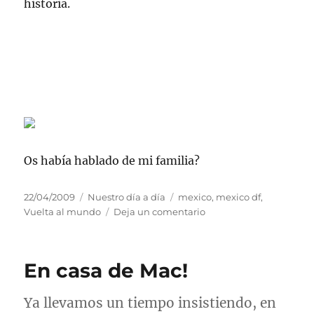
historia.
Os había hablado de mi familia?
Publicado
Categorías
Etiquetas
22/04/2009
Nuestro día a día
mexico
,
mexico df
,
el
en
Vuelta al mundo
Deja un comentario
DF,
Distrito
Federal,
En casa de Mac!
Dominio
Familiar,
Destino
Ya llevamos un tiempo insistiendo, en