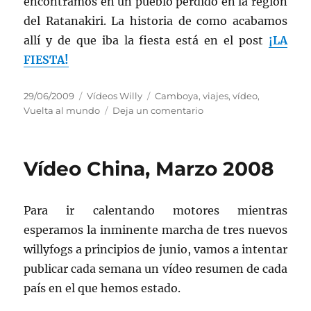
encontramos en un pueblo perdido en la región
del Ratanakiri. La historia de como acabamos
allí y de que iba la fiesta está en el post
¡LA
FIESTA!
Publicado
Categorías
Etiquetas
29/06/2009
Vídeos Willy
Camboya
,
viajes
,
vídeo
,
el
en
Vuelta al mundo
Deja un comentario
Vídeo
Camboya,
Mayo
Vídeo China, Marzo 2008
2008
Para ir calentando motores mientras
esperamos la inminente marcha de tres nuevos
willyfogs a principios de junio, vamos a intentar
publicar cada semana un vídeo resumen de cada
país en el que hemos estado.