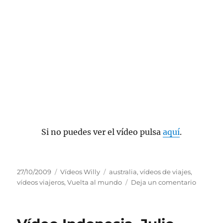
Si no puedes ver el vídeo pulsa
aquí
.
Publicado
Categorías
Etiquetas
27/10/2009
Vídeos Willy
australia
,
vídeos de viajes
,
el
en
vídeos viajeros
,
Vuelta al mundo
Deja un comentario
Vídeo
Australia
Agosto