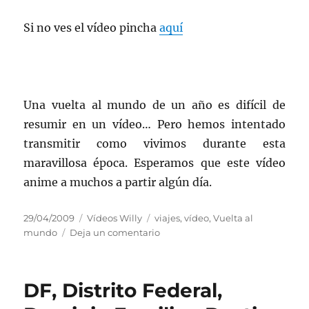
Si no ves el vídeo pincha
aquí
Una vuelta al mundo de un año es difícil de
resumir en un vídeo… Pero hemos intentado
transmitir como vivimos durante esta
maravillosa época. Esperamos que este vídeo
anime a muchos a partir algún día.
Publicado
Categorías
Etiquetas
29/04/2009
Vídeos Willy
viajes
,
vídeo
,
Vuelta al
el
en
mundo
Deja un comentario
Vídeo
Vuelta
al
DF, Distrito Federal,
Mundo