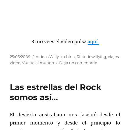
Si no vees el video pulsa
aquí.
Publicado
Categorías
Etiquetas
25/05/2009
Vídeos Willy
china
,
Rietedewillyfog
,
viajes
,
el
en
vídeo
,
Vuelta al mundo
Deja un comentario
Vídeo
China,
Marzo
Las estrellas del Rock
2008
somos así…
El desierto australiano nos fascinó desde el
primer momento y desde el principio lo