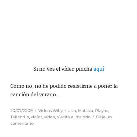
Si no ves el vídeo pincha
aquí
Como no, no he podido resistirme a poner la
canción del verano…
Publicado
Categorías
Etiquetas
20/07/2009
Vídeos Willy
asia
,
Malasia
,
Playas
,
el
Tailandia
,
viajes
,
vídeo
,
Vuelta al mundo
Deja un
en
comentario
Vídeo
Tailandia