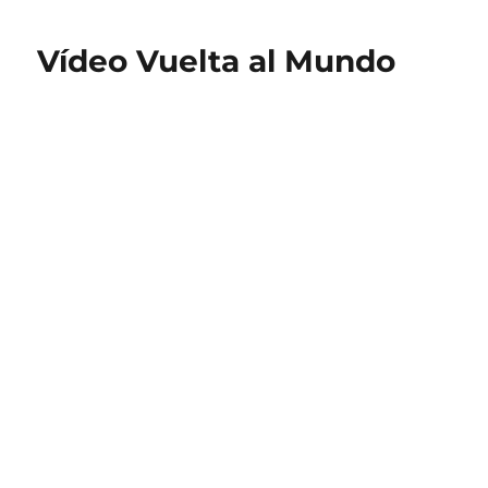
estrellas
del
Vídeo Vuelta al Mundo
Rock
somos
así…