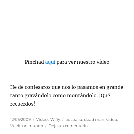
Pinchad
aquí
para ver nuestro vídeo
He de confesaros que nos lo pasamos en grande
tanto gravándolo como montándolo. ¡Qué
recuerdos!
Publicado
Categorías
Etiquetas
12/05/2009
Vídeos Willy
australia
,
dead man
,
vídeo
,
el
en
Vuelta al mundo
Deja un comentario
Las