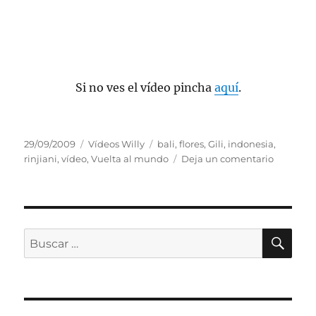
Si no ves el vídeo pincha
aquí
.
Publicado
Categorías
Etiquetas
29/09/2009
Vídeos Willy
bali
,
flores
,
Gili
,
indonesia
,
el
en
rinjiani
,
vídeo
,
Vuelta al mundo
Deja un comentario
Vídeo
Indonesi
Julio
2008
BU
Buscar
por: