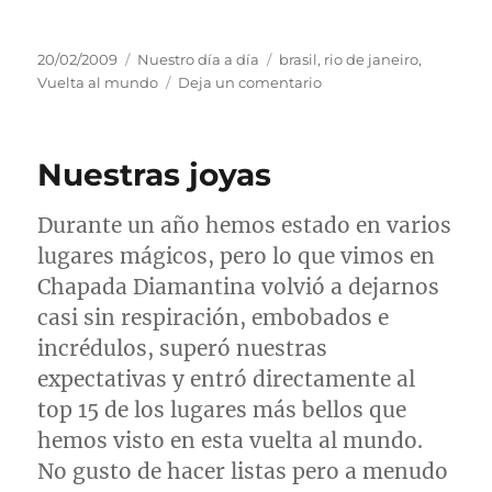
Publicado
Categorías
Etiquetas
20/02/2009
Nuestro día a día
brasil
,
rio de janeiro
,
el
en
Vuelta al mundo
Deja un comentario
Rio
dos
meus
Nuestras joyas
amores
Durante un año hemos estado en varios
lugares mágicos, pero lo que vimos en
Chapada Diamantina volvió a dejarnos
casi sin respiración, embobados e
incrédulos, superó nuestras
expectativas
y entró directamente al
top
15 de los lugares más bellos que
hemos visto en esta vuelta al mundo.
No gusto de hacer listas pero a menudo