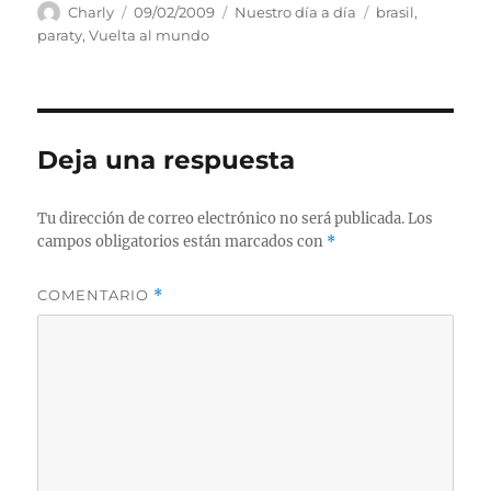
Autor
Publicado
Categorías
Etiquetas
Charly
09/02/2009
Nuestro día a día
brasil
,
el
paraty
,
Vuelta al mundo
Deja una respuesta
Tu dirección de correo electrónico no será publicada.
Los
campos obligatorios están marcados con
*
COMENTARIO
*