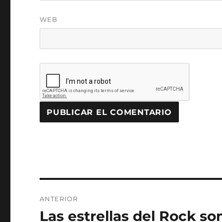
WEB
Navegación
ANTERIOR
de
Las estrellas del Rock s
Entrada