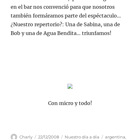
en el bar nos convenció para que nosotros
también formáramos parte del espéctaculo…
¿Nuestro repertorio?: Una de Sabina, una de
Bob y una de Agua Bendita… triunfamos!
Con micro y todo!
Autor
Publicado
Categorías
Etiquetas
Charly
22/12/2008
Nuestro día a día
argentina
,