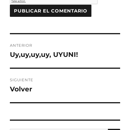
Navegación
ANTERIOR
de
Uy,uy,uy,uy, UYUNI!
Entrada
anterior:
entradas
SIGUIENTE
Volver
Entrada
siguiente: