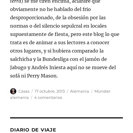
terra
) se me tiren encima, aclararé que
obviamente no he hablado del frio
desproporcionado, de la obsesión por las
normas o del silencio sepulcral en locales
supuestamente de fiesta, pero este blog lo que
trata es de animar a sus lectores a conocer
otros lugares, y si hubiera comparado la
salchicha y la Bundesliga con el jamón de
Jabugo y Andrés Iniesta aquí no se mueve del
sofá ni Perry Mason.
Autor
Publicado
Categorías
Etiquetas
Casas
17 octubre, 2013
Alemania
Münster
el
en
alemania
4 comentarios
Ich
bin
ein
Münsteraner
DIARIO DE VIAJE