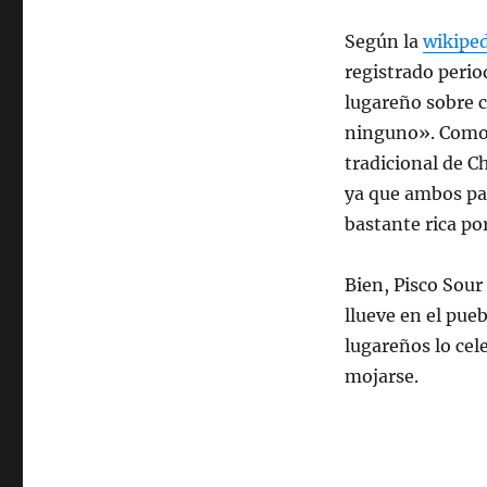
Según la
wikipe
registrado perio
lugareño sobre c
ninguno». Como v
tradicional de C
ya que ambos paí
bastante rica por
Bien, Pisco Sour
llueve en el pueb
lugareños lo cel
mojarse.