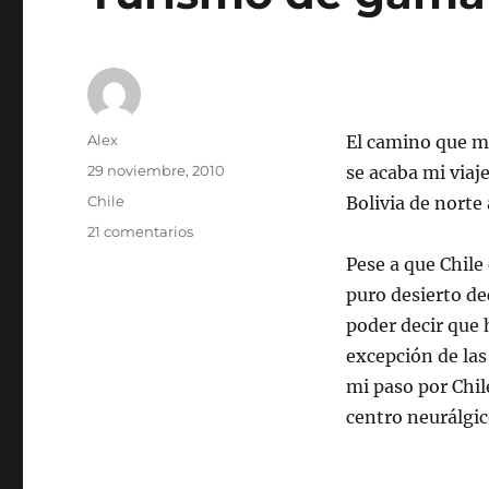
Autor
Alex
El camino que me
Publicado
29 noviembre, 2010
se acaba mi viaje
el
Categorías
Chile
Bolivia de norte 
en
21 comentarios
Turismo
Pese a que Chile
de
puro desierto dec
gama
media
poder decir que 
excepción de las
mi paso por Chil
centro neurálgi