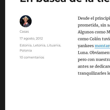
Desde el princip
prometida, sin s
Autor
Casas
Algunos como Mo
Publicado
17 agosto, 2012
como Colón tuv
el
Categorías
Estonia
,
Letonia
,
Lituania
,
yankees
montaro
Polonia
Luna. Obviament
en
10 comentarios
pero con nuestra
En
antes se dedicar
busca
de
tranquilizarles l
la
tierra
prometida