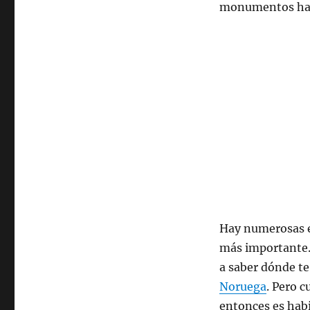
monumentos hast
Hay numerosas es
más importante.
a saber dónde t
Noruega
. Pero c
entonces es habi