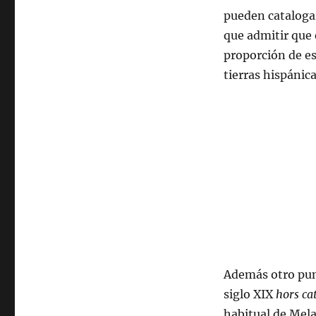
pueden catalogar
que admitir que 
proporción de es
tierras hispánica
Además otro punt
siglo XIX
hors ca
habitual de Mel