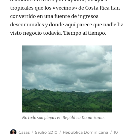
tropicales que los «vecinos» de Costa Rica han
convertido en una fuente de ingresos
descomunales y donde aquí parece que nadie ha
visto negocio todavía. Tiempo al tiempo.
No todo son playas en República Dominicana.
Autor
Publicado
Categorías
Casas
5 julio, 2010
República Dominicana
10