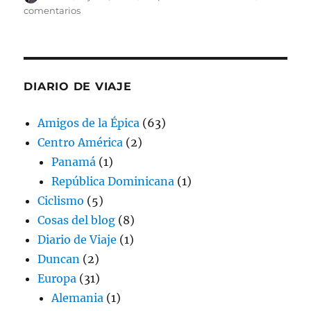
el
en
comentarios
La
República
de
mi
Amol
DIARIO DE VIAJE
Amigos de la Épica
(63)
Centro América
(2)
Panamá
(1)
República Dominicana
(1)
Ciclismo
(5)
Cosas del blog
(8)
Diario de Viaje
(1)
Duncan
(2)
Europa
(31)
Alemania
(1)