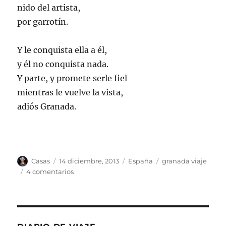
nido del artista,
por garrotín.
Y le conquista ella a él,
y él no conquista nada.
Y parte, y promete serle fiel
mientras le vuelve la vista,
adiós Granada.
Autor
Publicado
Categorías
Etiquetas
Casas
14 diciembre, 2013
España
granada viaje
el
en
4 comentarios
DesGranando
versos