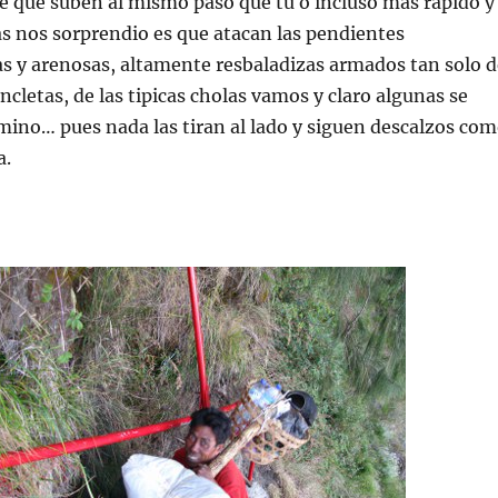
ne que suben al mismo paso que tu o incluso mas rapido y
as nos sorprendio es que atacan las pendientes
s y arenosas, altamente resbaladizas armados tan solo d
ancletas, de las tipicas cholas vamos y claro algunas se
ino… pues nada las tiran al lado y siguen descalzos co
a.