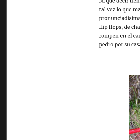
Ni que decir tie
tal vez lo que m
pronunciadisima
flip flops, de ch
rompen en el cam
pedro por su cas