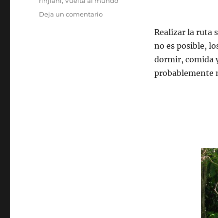
rinjiani
,
Vuelta al mundo
en
Deja un comentario
Superporters
Realizar la ruta
no es posible, l
dormir, comida y
probablemente m