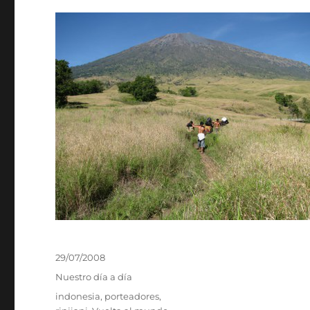
Publicado
29/07/2008
el
Categorías
Nuestro día a día
Etiquetas
indonesia
,
porteadores
,