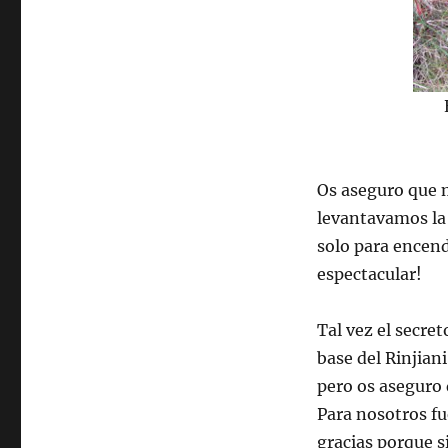
Os aseguro que m
levantavamos la 
solo para encend
espectacular!
Tal vez el secre
base del Rinjian
pero os aseguro
Para nosotros f
gracias porque s