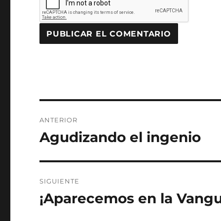
Navegación
ANTERIOR
de
Agudizando el ingenio
Entrada
anterior:
entradas
SIGUIENTE
¡Aparecemos en la Vangu
Entrada
siguiente: