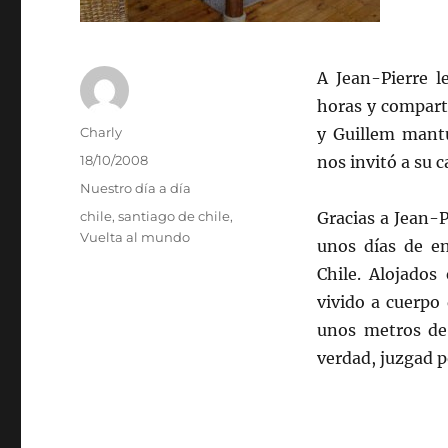
A Jean-Pierre 
horas y compart
Autor
Charly
y Guillem mantu
Publicado
18/10/2008
nos invitó a su 
el
Categorías
Nuestro día a día
Etiquetas
chile
,
santiago de chile
,
Gracias a Jean-
Vuelta al mundo
unos días de e
Chile. Alojado
vivido a cuerpo
unos metros de 
verdad, juzgad po