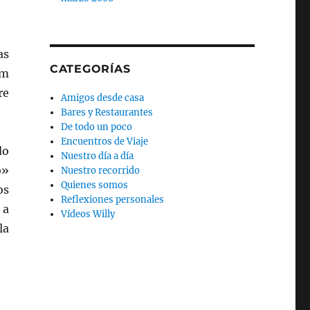
as
CATEGORÍAS
im
re
Amigos desde casa
Bares y Restaurantes
De todo un poco
Encuentros de Viaje
do
Nuestro día a día
o»
Nuestro recorrido
Quienes somos
os
Reflexiones personales
 a
Vídeos Willy
la