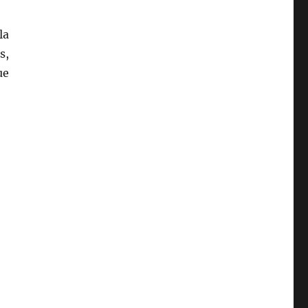
la
s,
ue