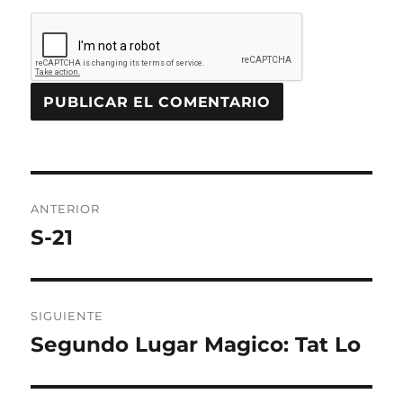
Navegación
ANTERIOR
de
S-21
Entrada
anterior:
entradas
SIGUIENTE
Segundo Lugar Magico: Tat Lo
Entrada
siguiente: