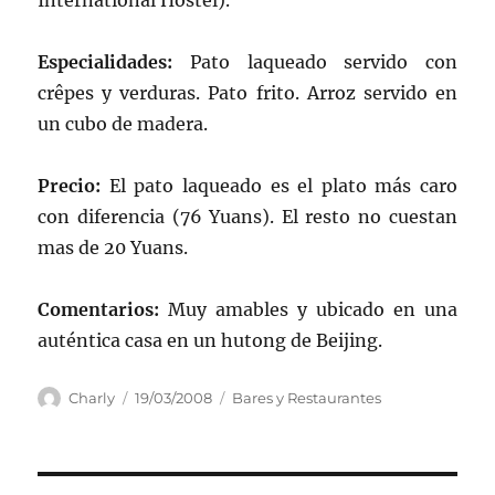
International Hostel).
Especialidades:
Pato laqueado servido con
crêpes y verduras. Pato frito. Arroz servido en
un cubo de madera.
Precio:
El pato laqueado es el plato más caro
con diferencia (76 Yuans). El resto no cuestan
mas de 20 Yuans.
Comentarios:
Muy amables y ubicado en una
auténtica casa en un hutong de Beijing.
Autor
Publicado
Categorías
Charly
19/03/2008
Bares y Restaurantes
el