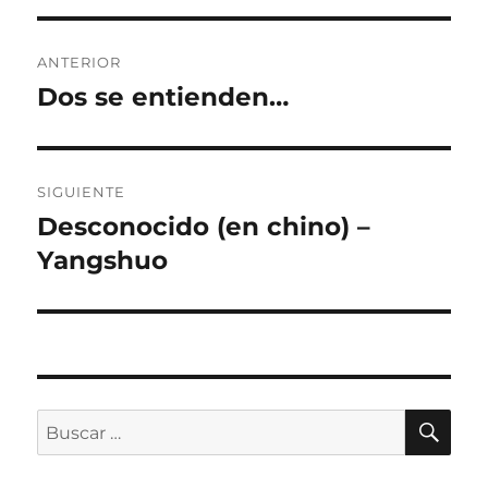
Navegación
ANTERIOR
de
Dos se entienden…
Entrada
anterior:
entradas
SIGUIENTE
Desconocido (en chino) –
Entrada
siguiente:
Yangshuo
BU
Buscar
por: