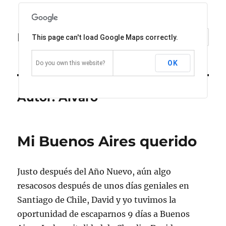
Ríete de Willy Fog 2.0
MENÚ
This page can't load Google Maps correctly.
OK
Do you own this website?
Autor:
Álvaro
Mi Buenos Aires querido
Justo después del Año Nuevo, aún algo
resacosos después de unos días geniales en
Santiago de Chile, David y yo tuvimos la
oportunidad de escaparnos 9 días a Buenos