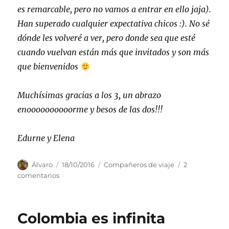
es remarcable, pero no vamos a entrar en ello jaja).
Han superado cualquier expectativa chicos :). No sé
dónde les volveré a ver, pero donde sea que esté
cuando vuelvan están más que invitados y son más
que bienvenidos
Muchísimas gracias a los 3, un abrazo
enoooooooooorme y besos de las dos!!!
Edurne y Elena
Autor
Publicado
Categorías
Álvaro
18/10/2016
Compañeros de viaje
2
el
en
comentarios
Gracias!
Colombia es infinita