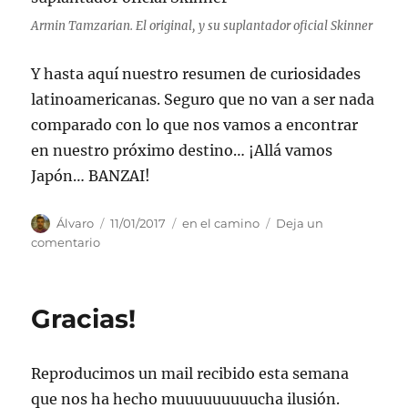
Armin Tamzarian. El original, y su suplantador oficial Skinner
Y hasta aquí nuestro resumen de curiosidades
latinoamericanas. Seguro que no van a ser nada
comparado con lo que nos vamos a encontrar
en nuestro próximo destino… ¡Allá vamos
Japón… BANZAI!
Autor
Publicado
Categorías
Álvaro
11/01/2017
en el camino
Deja un
el
en
comentario
Latinoamérica
y
su
Gracias!
idiosincrasia
Reproducimos un mail recibido esta semana
que nos ha hecho muuuuuuuuucha ilusión.