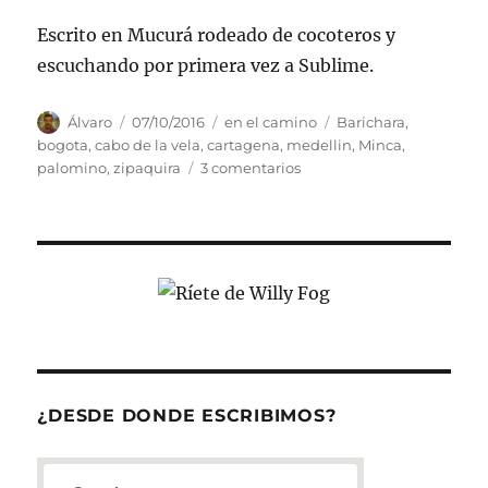
Escrito en Mucurá rodeado de cocoteros y
escuchando por primera vez a Sublime.
Autor
Publicado
Categorías
Etiquetas
Álvaro
07/10/2016
en el camino
Barichara
,
el
bogota
,
cabo de la vela
,
cartagena
,
medellin
,
Minca
,
en
palomino
,
zipaquira
3 comentarios
Colombia
es
infinita
¿DESDE DONDE ESCRIBIMOS?