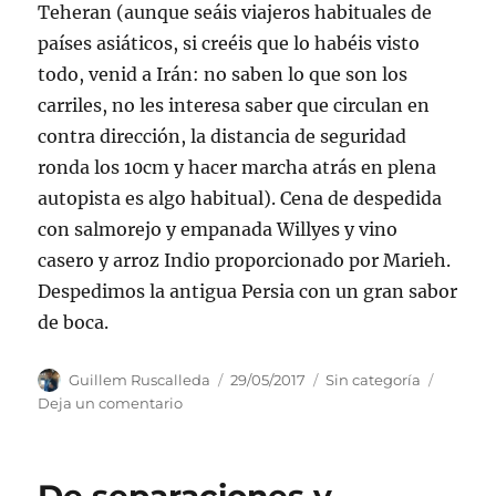
Teheran (aunque seáis viajeros habituales de
países asiáticos, si creéis que lo habéis visto
todo, venid a Irán: no saben lo que son los
carriles, no les interesa saber que circulan en
contra dirección, la distancia de seguridad
ronda los 10cm y hacer marcha atrás en plena
autopista es algo habitual). Cena de despedida
con salmorejo y empanada Willyes y vino
casero y arroz Indio proporcionado por Marieh.
Despedimos la antigua Persia con un gran sabor
de boca.
Autor
Publicado
Categorías
Guillem Ruscalleda
29/05/2017
Sin categoría
el
en
Deja un comentario
Desierto,
montañas
y
el