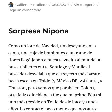
Autor
Publicado
Categorías
Guillem Ruscalleda
06/05/2017
Sin categoría
el
en
Deja un comentario
De
separaciones
y
Sorpresa Nipona
reencuentros
Como un lote de Navidad, un desayuno en la
cama, una caja de bombones o un ramo de
flores llegó Japón a nuestra vuelta al mundo. Al
buscar billetes entre Santiago y Manila el
buscador desvelaba que el trayecto más barato,
hacía escala en Tokio (y México DF, y Atlanta, y
Houston, pero vamos que paraba en Tokio),
otra feliz coincidencia fue que mi primo Edu (sí,
uno más) reside en Tokio desde hace ya unos
años. Lo contacté, poco menos que nos auto-