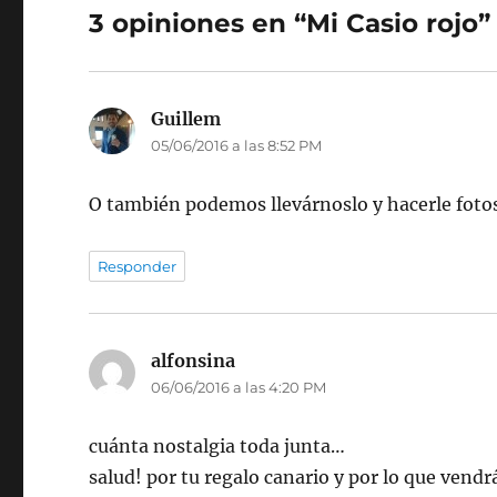
3 opiniones en “Mi Casio rojo”
Guillem
dice:
05/06/2016 a las 8:52 PM
O también podemos llevárnoslo y hacerle fotos
Responder
alfonsina
dice:
06/06/2016 a las 4:20 PM
cuánta nostalgia toda junta…
salud! por tu regalo canario y por lo que vendr