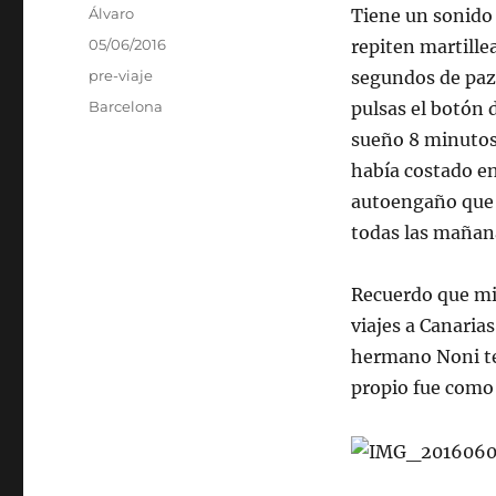
Autor
Álvaro
Tiene un sonido 
Publicado
05/06/2016
repiten martille
el
Categorías
pre-viaje
segundos de paz,
Etiquetas
Barcelona
pulsas el botón
sueño 8 minutos
había costado e
autoengaño que 
todas las mañan
Recuerdo que mi 
viajes a Canarias
hermano Noni ten
propio fue como