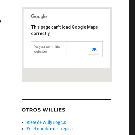
e
This page can't load Google Maps
correctly.
Do you own this
OK
website?
j
OTROS WILLIES
Ríete de Willy Fog 1.0
En el nombre de la épica