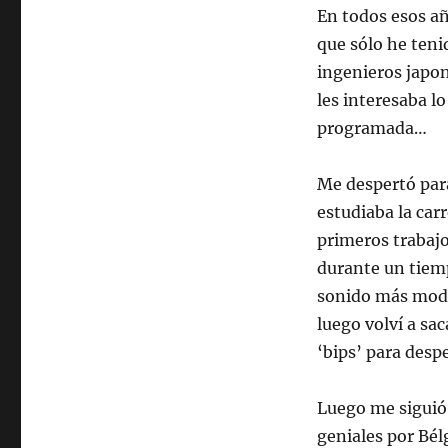
En todos esos añ
que sólo he teni
ingenieros japon
les interesaba l
programada…
Me despertó para
estudiaba la car
primeros trabaj
durante un tiemp
sonido más mode
luego volví a sac
‘bips’ para desp
Luego me siguió
geniales por Bél