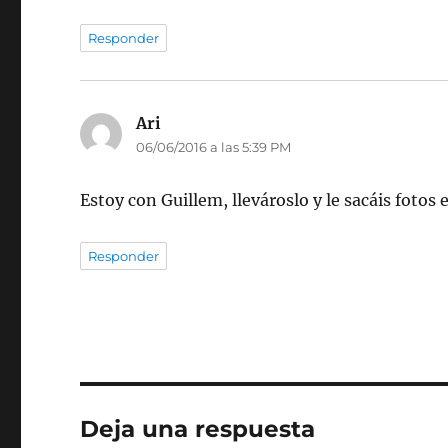
Responder
Ari
dice:
06/06/2016 a las 5:39 PM
Estoy con Guillem, llevároslo y le sacáis fotos e
Responder
Deja una respuesta